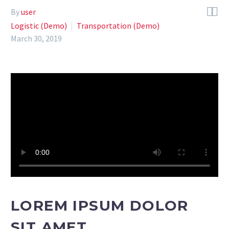


By
user
Logistic (Demo)
Transportation (Demo)
March 30, 2019
LOREM IPSUM DOLOR
SIT AMET