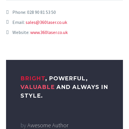
Phone:
028 90 81 53 50
Email:
sales@360laser.co.uk
Website:
www.360laser.co.uk
BRIGHT
, POWERFUL,
VALUABLE
AND ALWAYS IN
STYLE.
by
Awesome Author